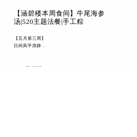
【涵碧楼本周食间】牛尾海参
汤|520主题法餐|手工粽
【五月第三周】
日间风平浪静
入夜月明星稀
燕子成群，庭前各舞
北沙滩
了解详情
时见爱侣牵手散步
最新动态
青岛涵碧楼风情
凤凰山夕阳如画
【涵碧楼食间─5.19-5.26】
2016年05月10日
涵碧楼区域大使招募
孔子不走了，因为青岛太美了！