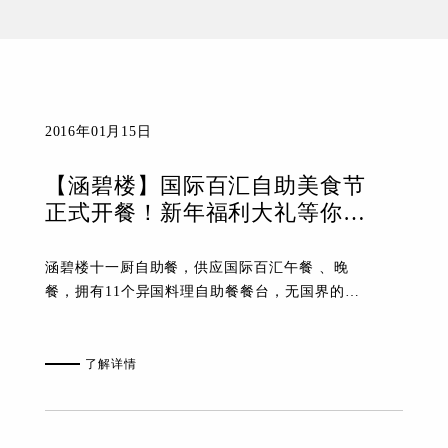
2016年01月15日
【涵碧楼】国际百汇自助美食节
正式开餐！新年福利大礼等你来
拿！
涵碧楼十一厨自助餐，供应国际百汇午餐 、晚
餐，拥有11个异国料理自助餐餐台，无国界的食
物特色变化， 给您耳目一新的感觉以及高质量的
餐饮享受。
了解详情