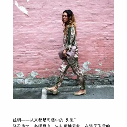
下拉
丝绸——从来都是高档中的“头魁”
轻盈质地、冬暖夏凉。告别臃肿累赘，在漫天飞雪的