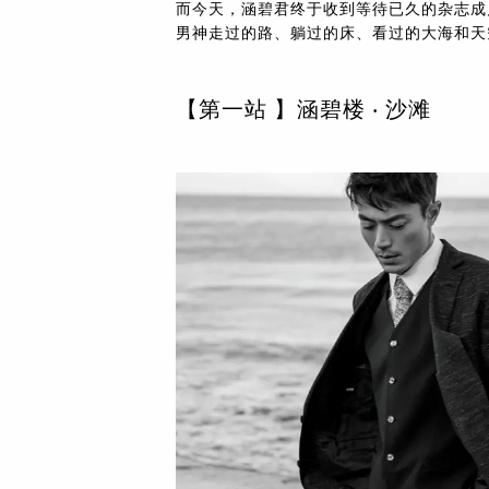
而今天，涵碧君终于收到等待已久的杂志成
男神走过的路、躺过的床、看过的大海和天
【第一站 】涵碧楼 ‧ 沙滩