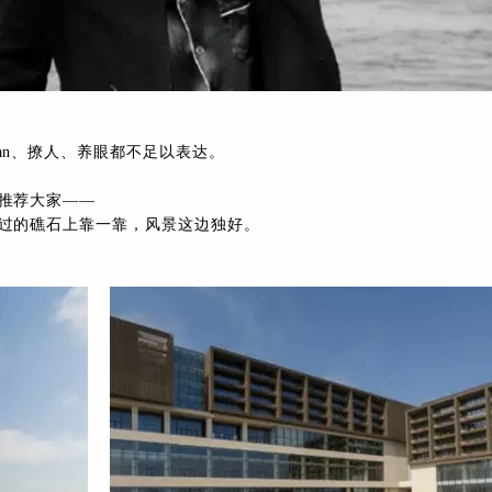
an、撩人、养眼都不足以表达。
推荐大家——
过的礁石上靠一靠，风景这边独好。