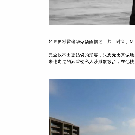
资
讯
下拉
如果要对霍建华做颜值描述，帅、时尚、M
完全找不出更贴切的形容，只想无比真诚地
来他走过的涵碧楼私人沙滩散散步，在他扶