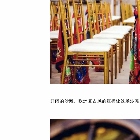
资
讯
下拉
开阔的沙滩、欧洲复古风的座椅让这场沙滩