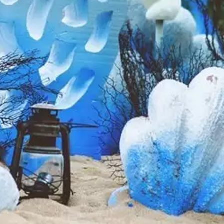
资讯
游憩
美馔
婚宴