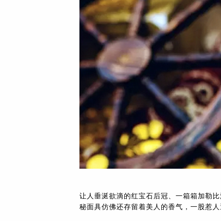
让人垂涎欲滴的红宝石后冠、一箱箱加勒比
秘面具仿佛还存留着美人的香气，一股惹人