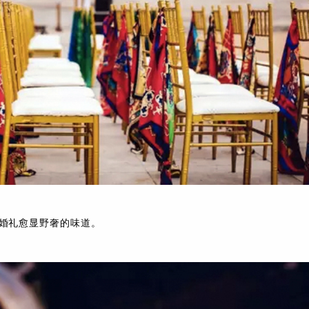
婚礼愈显野奢的味道。