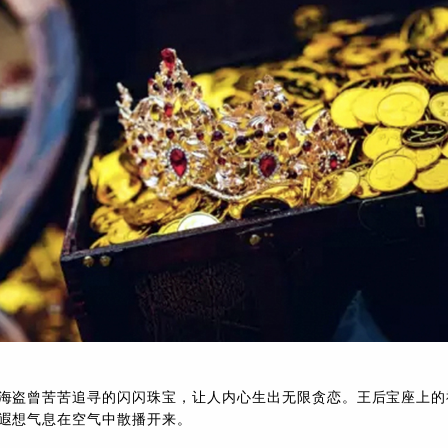
海盗曾苦苦追寻的闪闪珠宝，让人内心生出无限贪恋。王后宝座上的
遐想气息在空气中散播开来。