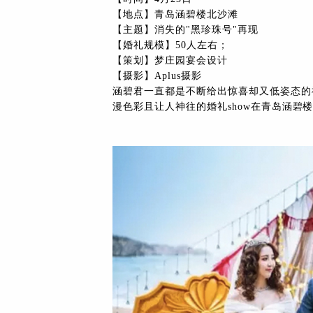
【地点】青岛涵碧楼北沙滩
【主题】消失的"黑珍珠号"再现
【婚礼规模】50人左右；
【策划】梦庄园宴会设计
【摄影】Aplus摄影
涵碧君一直都是不断给出惊喜却又低姿态的神秘g
漫色彩且让人神往的婚礼show在青岛涵碧